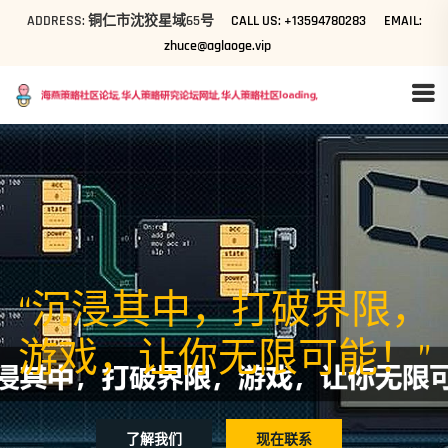
ADDRESS: 铜仁市沈狡星域65号
CALL US: +13594780283
EMAIL:
zhuce@aglaoge.vip
“沉浸其中，打破界限，
游戏，让你无限可能！”
了解我们
现在联系