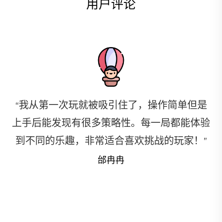
用户评论
“我从第一次玩就被吸引住了，操作简单但是
上手后能发现有很多策略性。每一局都能体验
到不同的乐趣，非常适合喜欢挑战的玩家！”
邰冉冉