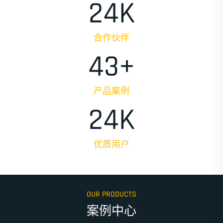
34
K
合作伙伴
64
+
产品案例
36
K
优质用户
OUR PRODUCTS
案例中心