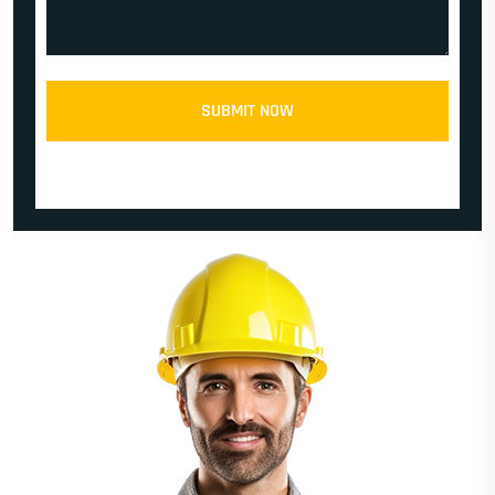
SUBMIT NOW