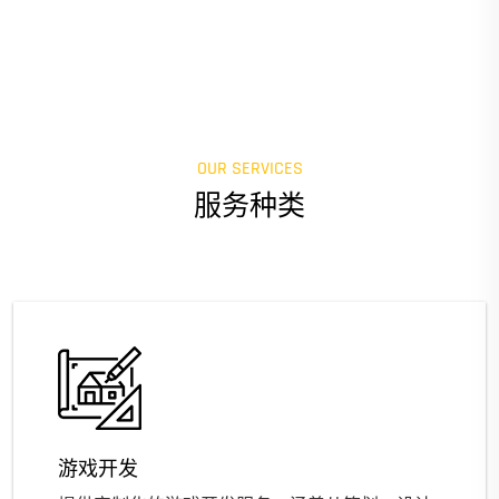
OUR SERVICES
服务种类
游戏开发