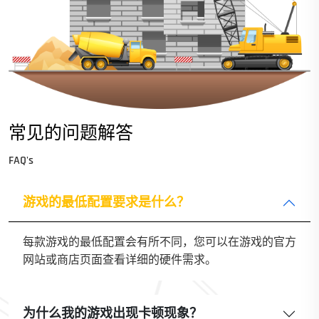
常见的问题解答
FAQ's
游戏的最低配置要求是什么？
每款游戏的最低配置会有所不同，您可以在游戏的官方
网站或商店页面查看详细的硬件需求。
为什么我的游戏出现卡顿现象？