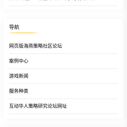
导航
网页版海燕策略社区论坛
案例中心
游戏新闻
服务种类
互动华人策略研究论坛网址