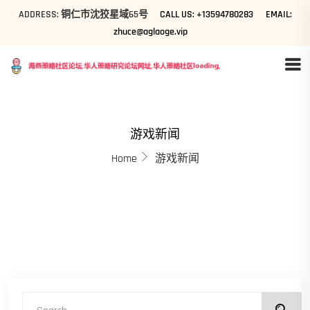
ADDRESS: 铜仁市沈狡星域65号
CALL US: +13594780283
EMAIL:
zhuce@aglaoge.vip
游戏新闻
Home
游戏新闻