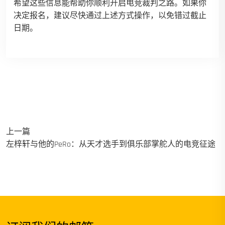
希望这些信息能帮助你顺利开启电竞裁判之路。如果你
决定报名，建议尽快通过上述方式操作，以免错过截止
日期。
上一篇
左梓轩与他的PeRo：从天才选手到俱乐部掌舵人的电竞征途