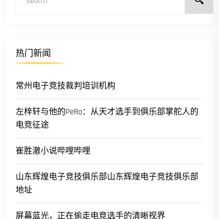
热门新闻
常州电子竞技裁判培训机构
左梓轩与他的PeRo：从天才选手到俱乐部掌舵人的
电竞征途
崔胜澈小说哔哩哔哩
山东辉煌电子竞技俱乐部山东辉煌电子竞技俱乐部
地址
屏幕蓝光，正在偷走电竞选手的清晰视界