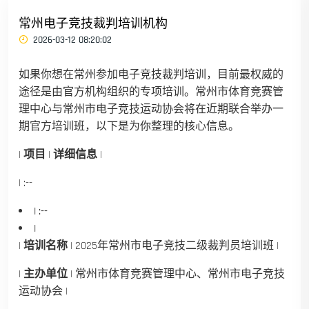
常州电子竞技裁判培训机构
2026-03-12 08:20:02
如果你想在常州参加电子竞技裁判培训，目前最权威的
途径是由官方机构组织的专项培训。常州市体育竞赛管
理中心与常州市电子竞技运动协会将在近期联合举办一
期官方培训班，以下是为你整理的核心信息。
|
项目
|
详细信息
|
| :--
| :--
|
|
培训名称
| 2025年常州市电子竞技二级裁判员培训班 |
|
主办单位
| 常州市体育竞赛管理中心、常州市电子竞技
运动协会 |