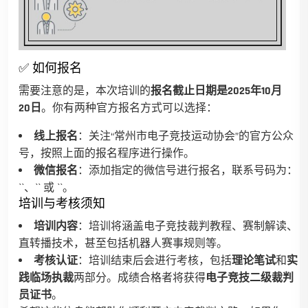
✅ 如何报名
需要注意的是，本次培训的
报名截止日期是2025年10月
20日
。你有两种官方报名方式可以选择：
线上报名
：关注“常州市电子竞技运动协会”的官方公众
号，按照上面的报名程序进行操作。
微信报名
：添加指定的微信号进行报名，联系号码为：
``、`` 或 ``。
培训与考核须知
培训内容
：培训将涵盖电子竞技裁判教程、赛制解读、
直转播技术，甚至包括机器人赛事规则等。
考核认证
：培训结束后会进行考核，包括
理论笔试
和
实
践临场执裁
两部分。成绩合格者将获得
电子竞技二级裁判
员证书
。