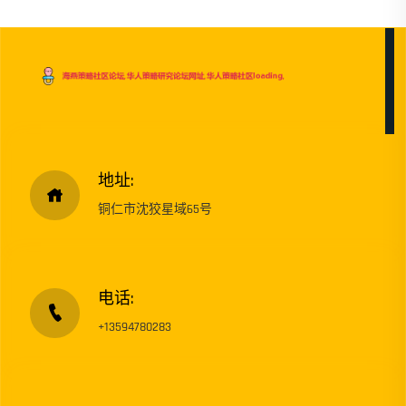
地址:
铜仁市沈狡星域65号
电话:
+13594780283