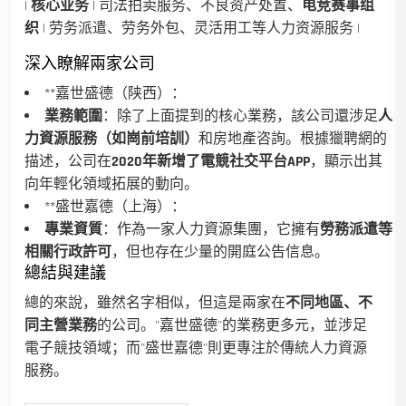
|
核心业务
| 司法拍卖服务、不良资产处置、
电竞赛事组
织
| 劳务派遣、劳务外包、灵活用工等人力资源服务 |
深入瞭解兩家公司
**嘉世盛德（陕西）：
業務範圍
：除了上面提到的核心業務，該公司還涉足
人
力資源服務（如崗前培訓）
和房地產咨詢。根據獵聘網的
描述，公司在
2020年新增了電競社交平台APP
，顯示出其
向年輕化領域拓展的動向。
**盛世嘉德（上海）：
專業資質
：作為一家人力資源集團，它擁有
勞務派遣等
相關行政許可
，但也存在少量的開庭公告信息。
總結與建議
總的來說，雖然名字相似，但這是兩家在
不同地區、不
同主營業務
的公司。"嘉世盛德"的業務更多元，並涉足
電子競技領域；而"盛世嘉德"則更專注於傳統人力資源
服務。