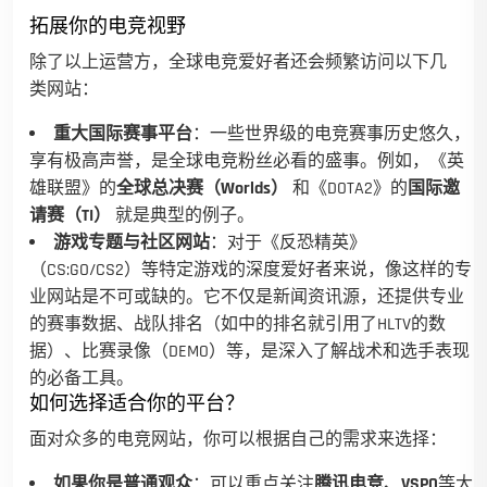
拓展你的电竞视野
除了以上运营方，全球电竞爱好者还会频繁访问以下几
类网站：
重大国际赛事平台
：一些世界级的电竞赛事历史悠久，
享有极高声誉，是全球电竞粉丝必看的盛事。例如，《英
雄联盟》的
全球总决赛（Worlds）
和《DOTA2》的
国际邀
请赛（TI）
就是典型的例子。
游戏专题与社区网站
：对于《反恐精英》
（CS:GO/CS2）等特定游戏的深度爱好者来说，像
这样的专
业网站是不可或缺的。它不仅是新闻资讯源，还提供专业
的赛事数据、战队排名（如中的排名就引用了HLTV的数
据）、比赛录像（DEMO）等，是深入了解战术和选手表现
的必备工具。
如何选择适合你的平台？
面对众多的电竞网站，你可以根据自己的需求来选择：
如果你是普通观众
：可以重点关注
腾讯电竞、VSPO
等大