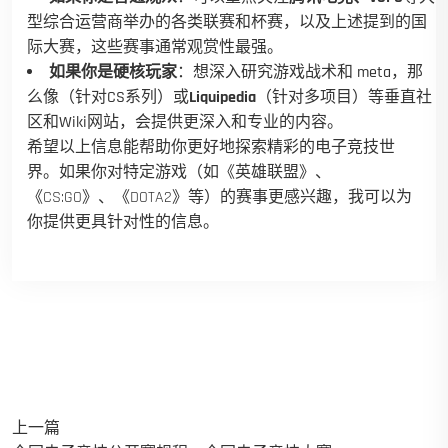
型综合运营商举办的各类联赛和杯赛，以及上述提到的国
际大赛，这些赛事通常观赏性最强。
如果你是硬核玩家
：想深入研究游戏战术和 meta，那
么像
（针对CS系列）或
Liquipedia
（针对多项目）等垂直社
区和Wiki网站，会提供更深入和专业的内容。
希望以上信息能帮助你更好地探索精彩的电子竞技世
界。如果你对特定游戏（如《英雄联盟》、
《CS:GO》、《DOTA2》等）的赛事更感兴趣，我可以为
你提供更具针对性的信息。
上一篇