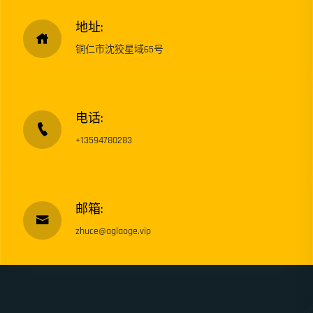
地址:
铜仁市沈狡星域65号
电话:
+13594780283
邮箱:
zhuce@aglaoge.vip