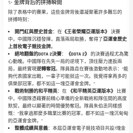
✨ 金牌背后的拼搏瞬間
除了表格中的賽果，這些金牌背後還凝聚著許多難忘的
拼搏時刻：
開門紅與歷史首金
：在
《王者榮耀亞運版本》
決賽
中，中國隊沉穩發揮，直落兩局取勝，奪得了
亞運會歷史
上首枚電子競技金牌
。
絕地翻盤的DOTA 2決賽
：
《DOTA 2》
的決賽過程尤為驚
心動魄。中國隊在先失一局的逆境下，頂住壓力連扳兩
局，最終實現
逆轉奪冠
。隊員路垚在賽後激動地表示：“能
夠代表國家出戰，一輩子可能就這一次。我覺得拿再多的
俱樂部冠軍，都不如這一塊亞運會金牌。”
戰術制勝的和平精英
：在
《和平精英亞運版本》
比賽
中，中國隊憑藉賽前精心準備的全新戰術和隊伍間的高度
默契，最終以顯著的時間優勢奪冠。隊員朱伯丞同樣感
慨：“我拿過那麼多職業比賽的冠軍，都不如這一塊沉甸甸
的亞運會金牌。”
整體成績與意義
：本屆亞運會電子競技項目共設7塊金