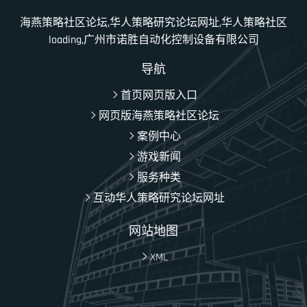
海燕策略社区论坛,华人策略研究论坛网址,华人策略社区
loading,广州市诺胜自动化控制设备有限公司
导航
首页网页版入口
网页版海燕策略社区论坛
案例中心
游戏新闻
服务种类
互动华人策略研究论坛网址
网站地图
XML