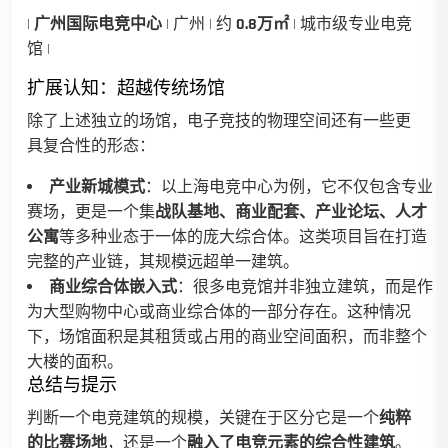
|
广州国际电竞中心
| 广州 | 约
0.8万㎡
| 城市级专业电竞
馆 |
扩展认知：超越传统场馆
除了上述独立的场馆，电子竞技的物理空间还有一些更
具复合性的形态：
产业新城模式
：以上海电竞中心为例，它不仅包含专业
赛场，更是一个集
战队基地、商业配套、产业论坛、人才
公寓
等多种业态于一体的庞大综合体。这类项目旨在打造
完整的产业链，其规模远超单一建筑。
商业综合体嵌入式
：很多电竞馆并非独立建筑，而是作
为大型购物中心或商业综合体的一部分存在。这种情况
下，场馆面积是其租赁或占用的商业空间面积，而非整个
大楼的面积。
总结与提示
判断一个电竞建筑的规模，关键在于区分它是一个
纯粹
的比赛场地
，还是一个
融入了电竞元素的综合性建筑
。