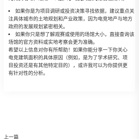
如果你是为项目调研或投资决策寻找依据，建议重点关
注具体城市的土地规划和产业政策，因为电竞地产与地方
政府的发展规划紧密相关。
如果你只是想了解观赛或使用的场馆大小，直接查询该
场馆的官方资料或实地考察会更为准确。
希望以上信息对你有所帮助！如果你能分享一下你关心
电竞建筑面积的具体原因（例如，是为了学术研究、项
目投资还是有其他特定目的），或许我可以为你提供更
有针对性的分析。
上一篇