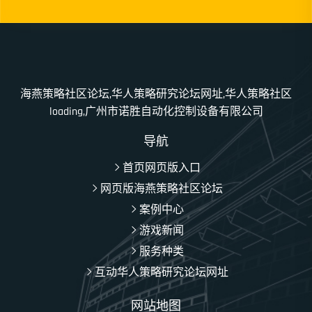
海燕策略社区论坛,华人策略研究论坛网址,华人策略社区
loading,广州市诺胜自动化控制设备有限公司
导航
首页网页版入口
网页版海燕策略社区论坛
案例中心
游戏新闻
服务种类
互动华人策略研究论坛网址
网站地图