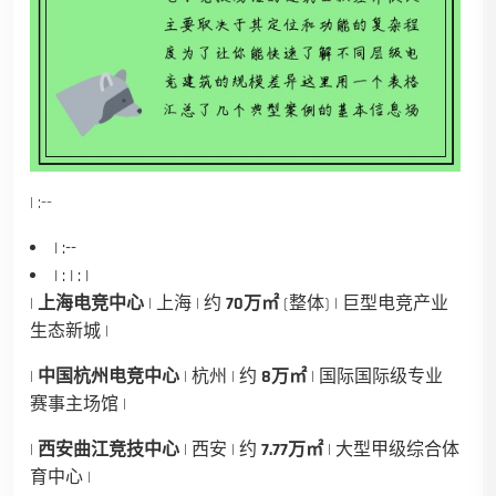
| :--
| :--
| : | : |
|
上海电竞中心
| 上海 | 约
70万㎡
(整体) | 巨型电竞产业
生态新城 |
|
中国杭州电竞中心
| 杭州 | 约
8万㎡
| 国际国际级专业
赛事主场馆 |
|
西安曲江竞技中心
| 西安 | 约
7.77万㎡
| 大型甲级综合体
育中心 |