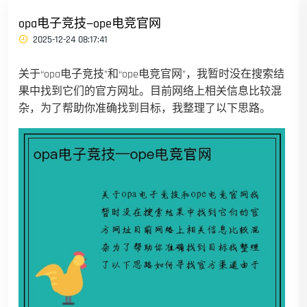
opa电子竞技—ope电竞官网
2025-12-24 08:17:41
关于“opa电子竞技”和“ope电竞官网”，我暂时没在搜索结
果中找到它们的官方网址。目前网络上相关信息比较混
杂，为了帮助你准确找到目标，我整理了以下思路。