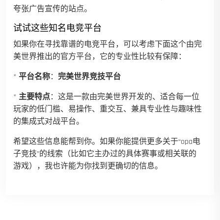
夸张广告宣传的站点。
试试这些知名电竞平台
如果你在寻找靠谱的电竞平台，可以考虑下面这个由完
美世界推出的官方平台，它的专业性比较有保障：
*
平台名称
：
完美世界竞技平台
*
主要特点
：这是一款由完美世界开发的、适合每一位
玩家的低门槛、易操作、重交互、兼具专业性与趣味性
的集成式对战平台。
希望这些信息能帮到你。如果你能提供更多关于“opa电
子竞技”的线索（比如它主办过的具体赛事或相关联的
游戏），我也许能为你找到更确切的信息。