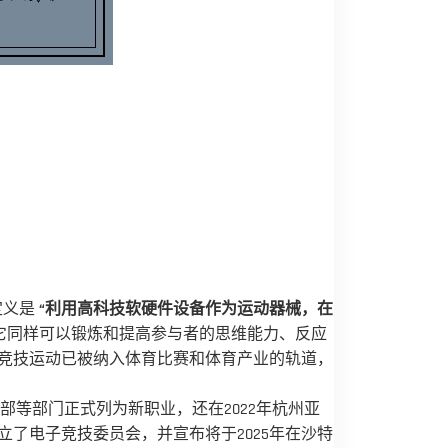
定义是
“利用高科技软硬件设备作为运动器械，在
它同样可以锻炼和提高参与者的思维能力、反应
竞技运动已被纳入体育比赛和体育产业的轨道，
社部等部门正式列为新职业，还在2022年杭州亚
立了电子竞技委员会，并宣布将于2025年在沙特