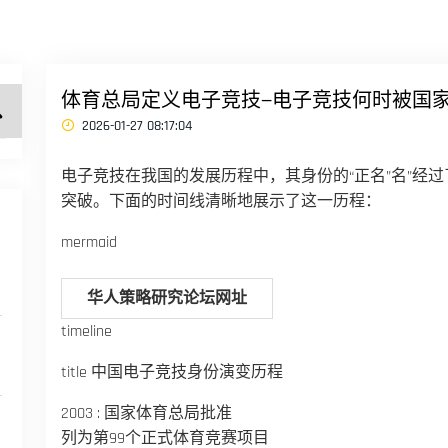
体育总局定义电子竞技—电子竞技何时被国
2026-01-27 08:17:04
电子竞技在我国的发展历程中，其身份的“正名”名”经
突破。下面的时间线清晰地展示了这一历程：
mermaid
华人策略研究论坛网址
timeline
title 中国电子竞技身份演变历程
2003 : 国家体育总局批准
列为第99个正式体育竞赛项目