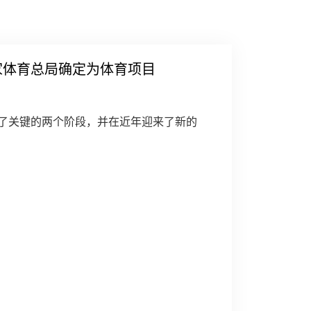
家体育总局确定为体育项目
过了关键的两个阶段，并在近年迎来了新的