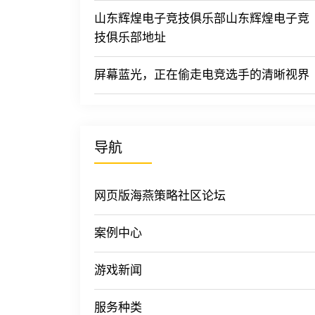
山东辉煌电子竞技俱乐部山东辉煌电子竞
技俱乐部地址
屏幕蓝光，正在偷走电竞选手的清晰视界
导航
网页版海燕策略社区论坛
案例中心
游戏新闻
服务种类