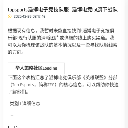
topsports滔搏电子竞技队服—滔博电竞lol旗下战队
2025-12-29 08:17:46
根据现有信息，我暂时未能直接找到“滔搏电子竞技俱
乐部”现行队服的清晰图片或详细的线上购买渠道。我
可以为你梳理该战队的基本情况以及一些寻找队服线索
的方向。
华人策略社区loading
下面这个表格汇总了滔搏电竞俱乐部《英雄联盟》分部
（Top Esports，简称TES）的核心信息，可以帮助你快速
了解他们。
| 类别 | 详细信息 |
| :--
| :--