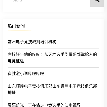
热门新闻
常州电子竞技裁判培训机构
左梓轩与他的PeRo：从天才选手到俱乐部掌舵人的
电竞征途
崔胜澈小说哔哩哔哩
山东辉煌电子竞技俱乐部山东辉煌电子竞技俱乐部
地址
屏幕蓝光，正在偷走电竞选手的清晰视界