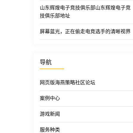
山东辉煌电子竞技俱乐部山东辉煌电子竞
技俱乐部地址
屏幕蓝光，正在偷走电竞选手的清晰视界
导航
网页版海燕策略社区论坛
案例中心
游戏新闻
服务种类