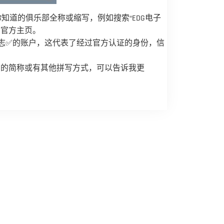
知道的俱乐部全称或缩写，例如搜索“EDG电子
的官方主页。
志✅的账户，这代表了经过官方认证的身份，信
乐部的简称或有其他拼写方式，可以告诉我更