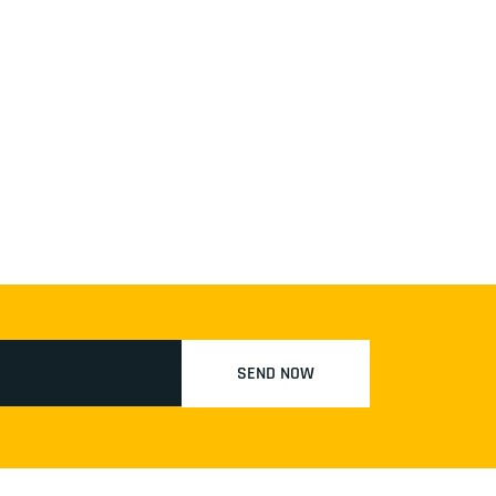
SEND NOW