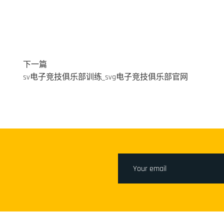
下一篇
sv电子竞技俱乐部训练_svg电子竞技俱乐部官网