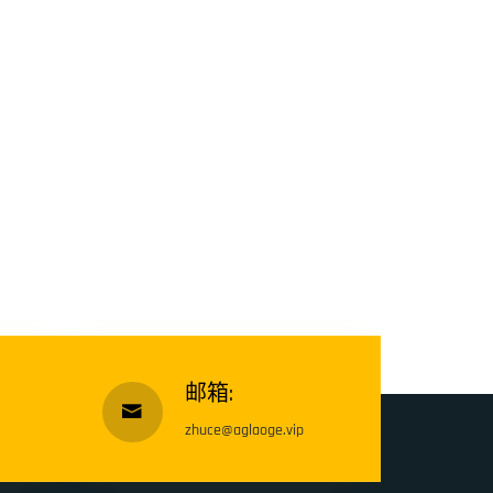
邮箱:
zhuce@aglaoge.vip