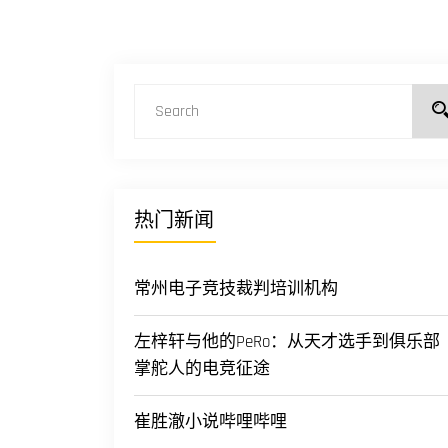
热门新闻
常州电子竞技裁判培训机构
左梓轩与他的PeRo：从天才选手到俱乐部
掌舵人的电竞征途
崔胜澈小说哔哩哔哩