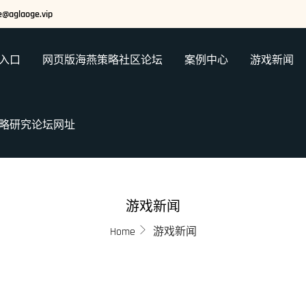
e@aglaoge.vip
入口
网页版海燕策略社区论坛
案例中心
游戏新闻
略研究论坛网址
游戏新闻
Home
游戏新闻