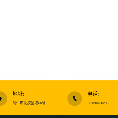
地址:
电话:
铜仁市沈狡星域65号
+13594780283