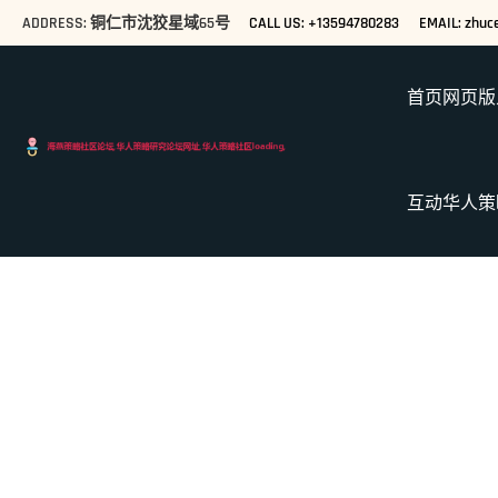
ADDRESS: 铜仁市沈狡星域65号
CALL US: +13594780283
EMAIL: zhuc
首页网页版
互动华人策